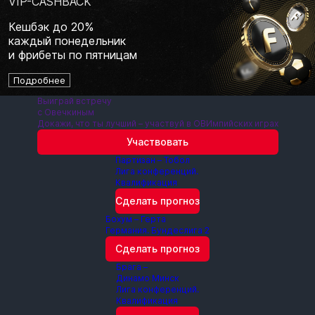
VIP-CASHBACK
Кешбэк до 20%
каждый понедельник
и фрибеты по пятницам
Подробнее
Выиграй встречу
с Овечкиным
Докажи, что ты лучший – участвуй в ОВИмпийских играх
Участвовать
Партизан – Тобол
Лига конференций.
Квалификация
Сделать прогноз
Бохум – Герта
Германия. Бундеслига 2
Сделать прогноз
Брага –
Динамо Минск
Лига конференций.
Квалификация