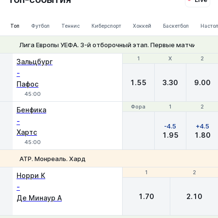
Топ
Футбол
Теннис
Киберспорт
Хоккей
Баскетбол
Настол
Лига Европы УЕФА. 3-й отборочный этап. Первые матчи
1
1
Х
Х
2
2
Зальцбург
-
1.55
3.30
9.00
Пафос
45:00
Фора
Фора
1
1
2
2
Бенфика
-
-4.5
+4.5
Хартс
1.95
1.80
45:00
ATP. Монреаль. Хард
1
1
2
2
Норри К
-
1.70
2.10
Де Минаур А