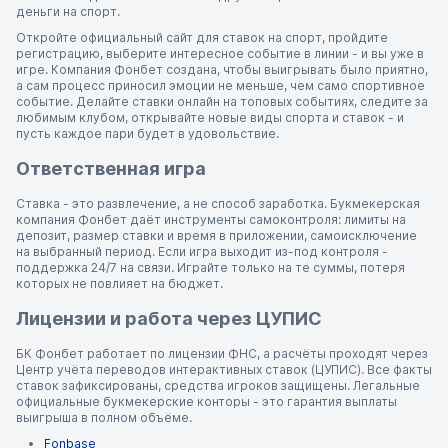
деньги на спорт.
Откройте официальный сайт для ставок на спорт, пройдите
регистрацию, выберите интересное событие в линии - и вы уже в
игре. Компания Фонбет создана, чтобы выигрывать было приятно,
а сам процесс приносил эмоции не меньше, чем само спортивное
событие. Делайте ставки онлайн на топовых событиях, следите за
любимым клубом, открывайте новые виды спорта и ставок - и
пусть каждое пари будет в удовольствие.
Ответственная игра
Ставка - это развлечение, а не способ заработка. Букмекерская
компания Фонбет даёт инструменты самоконтроля: лимиты на
депозит, размер ставки и время в приложении, самоисключение
на выбранный период. Если игра выходит из-под контроля -
поддержка 24/7 на связи. Играйте только на те суммы, потеря
которых не повлияет на бюджет.
Лицензии и работа через ЦУПИС
БК Фонбет работает по лицензии ФНС, а расчёты проходят через
Центр учёта переводов интерактивных ставок (ЦУПИС). Все факты
ставок зафиксированы, средства игроков защищены. Легальные
официальные букмекерские конторы - это гарантия выплаты
выигрыша в полном объёме.
Fonbase