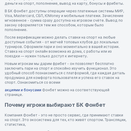
деньги на спорт, пополнение, вывод на карту, бонусы и фрибеты.
В БК Фонбет доступны операции через платежные системы МИР,
Visa, Mastercard, СБП, ЮMoney и мобильные платежи. Зачисление
мгновенное - сумма сразу доступна на игровом счёте. Вывод по
закону оформляется тем же способом, которым было
пополнение.
После верификации можно делать ставки на спорт на любые
доступные события - от матчей топовых клубов до локальных
турниров. Оформили пари и оно моментально в вашей истории.
Ставка на спорт онлайн возможна из дома, с работы или из
поездки — нужен только доступ к интернету.
Новым игрокам мы дарим фрибет - он позволяет бесплатно
заключить пари на спорт и спокойно изучить функционал. Это
удобный способ познакомиться с платформой, где каждая деталь
продумана для комфорта пользователя и успеха его ставок на
спорт. Ознакомиться со всеми
акциями и бонусами
Фонбет можно на соответствующей
странице.
Почему игроки выбирают БК Фонбет
Компания Фонбет - это не просто сервис, где принимают ставки
на спорт. Это экосистема для тех, кто живёт спортом. Трансляции,
статистика,