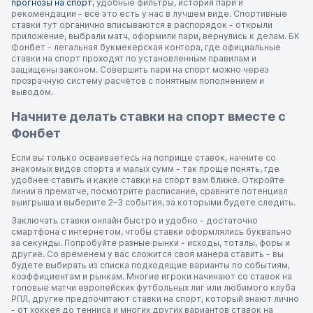
прогнозы на спорт
, удобные фильтры, история пари и
рекомендации - всё это есть у нас в лучшем виде. Спортивные
ставки тут органично вписываются в распорядок - открыли
приложение, выбрали матч, оформили пари, вернулись к делам. БК
Фонбет - легальная букмекерская контора, где официальные
ставки на спорт проходят по установленным правилам и
защищены законом. Совершить пари на спорт можно через
прозрачную систему расчётов с понятным пополнением и
выводом.
Начните делать ставки на спорт вместе с
Фонбет
Если вы только осваиваетесь на поприще ставок, начните со
знакомых видов спорта и малых сумм - так проще понять, где
удобнее ставить и какие ставки на спорт вам ближе. Откройте
линии в прематче, посмотрите расписание, сравните потенциал
выигрыша и выберите 2–3 события, за которыми будете следить.
Заключать ставки онлайн быстро и удобно - достаточно
смартфона с интернетом, чтобы ставки оформлялись буквально
за секунды. Попробуйте разные рынки - исходы, тоталы, форы и
другие. Со временем у вас сложится своя манера ставить - вы
будете выбирать из списка подходящие варианты по событиям,
коэффициентам и рынкам. Многие игроки начинают со ставок на
топовые матчи европейских футбольных лиг или любимого клуба
РПЛ, другие предпочитают ставки на спорт, который знают лично
- от хоккея до тенниса и многих других вариантов ставок на