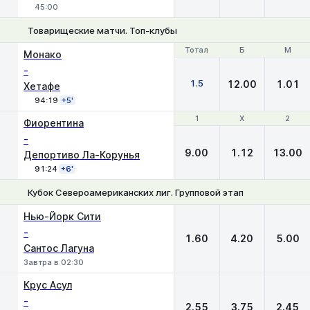
45:00
Товарищеские матчи. Топ-клубы
Тотал
Тотал
Б
Б
М
М
Монако
-
1.5
12.00
1.01
Хетафе
94:19
+5'
1
1
Х
Х
2
2
Фиорентина
-
9.00
1.12
13.00
Депортиво Ла-Корунья
91:24
+6'
Кубок Североамериканских лиг. Групповой этап
1
Х
2
Нью-Йорк Сити
-
1.60
4.20
5.00
Сантос Лагуна
Завтра в 02:30
Крус Асул
-
2.55
3.75
2.45