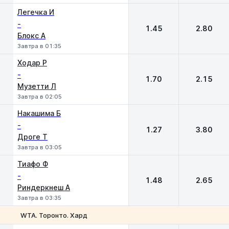
Легечка И
-
1.45
2.80
Блокс А
Завтра в 01:35
Ходар Р
-
1.70
2.15
Музетти Л
Завтра в 02:05
Накашима Б
-
1.27
3.80
Дроге Т
Завтра в 03:05
Тиафо Ф
-
1.48
2.65
Риндеркнеш А
Завтра в 03:35
WTA. Торонто. Хард