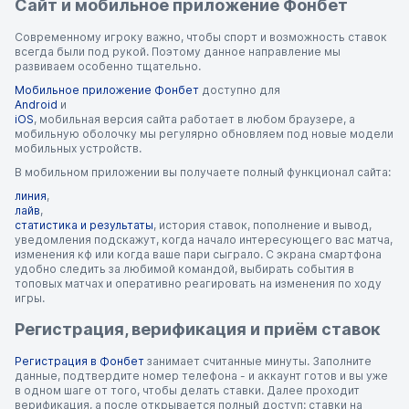
Сайт и мобильное приложение Фонбет
Современному игроку важно, чтобы спорт и возможность ставок
всегда были под рукой. Поэтому данное направление мы
развиваем особенно тщательно.
Мобильное приложение Фонбет
доступно для
Android
и
iOS
, мобильная версия сайта работает в любом браузере, а
мобильную оболочку мы регулярно обновляем под новые модели
мобильных устройств.
В мобильном приложении вы получаете полный функционал сайта:
линия
,
лайв
,
статистика и результаты
, история ставок, пополнение и вывод,
уведомления подскажут, когда начало интересующего вас матча,
изменения кф или когда ваше пари сыграло. С экрана смартфона
удобно следить за любимой командой, выбирать события в
топовых матчах и оперативно реагировать на изменения по ходу
игры.
Регистрация, верификация и приём ставок
Регистрация в Фонбет
занимает считанные минуты. Заполните
данные, подтвердите номер телефона - и аккаунт готов и вы уже
в одном шаге от того, чтобы делать ставки. Далее проходит
верификация, а после открывается полный доступ: ставки на