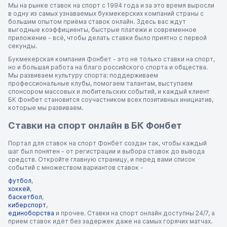
Мы на рынке ставок на спорт с 1994 года и за это время выросли
в одну из самых узнаваемых букмекерских компаний страны с
большим опытом приёма ставок онлайн. Здесь вас ждут
выгодные коэффициенты, быстрые платежи и современное
приложение - всё, чтобы делать ставки было приятно с первой
секунды.
Букмекерская компания Фонбет - это не только ставки на спорт,
но и большая работа на благо российского спорта и общества.
Мы развиваем культуру спорта: поддерживаем
профессиональные клубы, помогаем талантам, выступаем
спонсором массовых и любительских событий, и каждый клиент
БК Фонбет становится соучастником всех позитивных инициатив,
которые мы развиваем.
Ставки на спорт онлайн в БК Фонбет
Портал для ставок на спорт Фонбет создан так, чтобы каждый
шаг был понятен - от регистрации и выбора ставок до вывода
средств. Откройте главную страницу, и перед вами список
событий с множеством вариантов ставок -
футбол
,
хоккей
,
баскетбол
,
киберспорт
,
единоборства
и прочее. Ставки на спорт онлайн доступны 24/7, а
прием ставок идёт без задержек даже на самых горячих матчах.