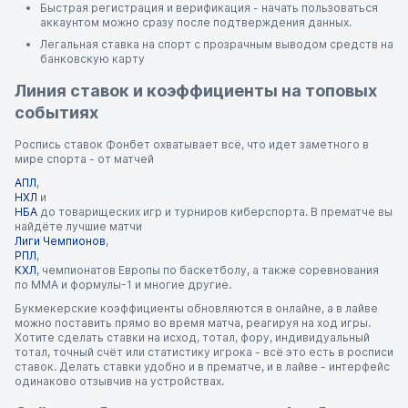
Быстрая регистрация и верификация - начать пользоваться
аккаунтом можно сразу после подтверждения данных.
Легальная ставка на спорт с прозрачным выводом средств на
банковскую карту
Линия ставок и коэффициенты на топовых
событиях
Роспись ставок Фонбет охватывает всё, что идет заметного в
мире спорта - от матчей
АПЛ
,
НХЛ
и
НБА
до товарищеских игр и турниров киберспорта. В прематче вы
найдёте лучшие матчи
Лиги Чемпионов
,
РПЛ
,
КХЛ
, чемпионатов Европы по баскетболу, а также соревнования
по ММА и формулы-1 и многие другие.
Букмекерские коэффициенты обновляются в онлайне, а в лайве
можно поставить прямо во время матча, реагируя на ход игры.
Хотите сделать ставки на исход, тотал, фору, индивидуальный
тотал, точный счёт или статистику игрока - всё это есть в росписи
ставок. Делать ставки удобно и в прематче, и в лайве - интерфейс
одинаково отзывчив на устройствах.