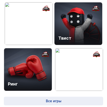
Фортуна
Твист
Ринг
Золото
Все игры