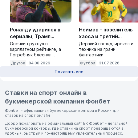
Роналду ударился в
Неймар – повелитель
сериалы, Трамп
хаоса и третий
растоптал планы
футболист мира
Овечкин рухнул в
Дерзкий взгляд, ирокез и
зарплатном рейтинге, а
техника на грани
«Брайтона»
Погребняк блеснул
фантастики
арифметикой
Другое
04.08.2026
Футбол
31.07.2026
Показать все
Ставки на спорт онлайн в
букмекерской компании Фонбет
Фонбет - официальная букмекерская контора в России для
ставок на спорт онлайн
Добро пожаловать на официальный сайт БК Фонбет - легальной
букмекерской конторы, где ставки на спорт превращаются в
удобный, быстрый и по-настоящему увлекательный процесс.