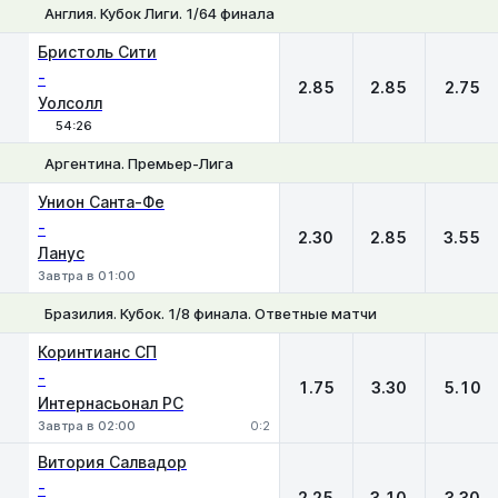
Англия. Кубок Лиги. 1/64 финала
1
Х
2
Бристоль Сити
-
2.85
2.85
2.75
Уолсолл
54:26
Аргентина. Премьер-Лига
1
Х
2
Унион Санта-Фе
-
2.30
2.85
3.55
Ланус
Завтра в 01:00
Бразилия. Кубок. 1/8 финала. Ответные матчи
1
Х
2
Коринтианс СП
-
1.75
3.30
5.10
Интернасьонал РС
Завтра в 02:00
0:2
Витория Салвадор
-
2.25
3.10
3.30