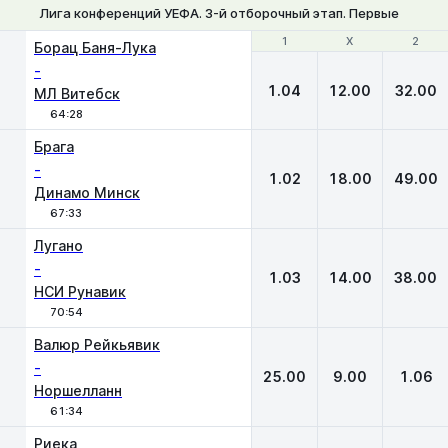
Лига конференций УЕФА. 3-й отборочный этап. Первые матчи
1
1
Х
Х
2
2
Борац Баня-Лука
-
1.04
12.00
32.00
МЛ Витебск
64:28
Брага
-
1.02
18.00
49.00
Динамо Минск
67:33
Лугано
-
1.03
14.00
38.00
НСИ Рунавик
70:54
Валюр Рейкьявик
-
25.00
9.00
1.06
Норшелланн
61:34
Риека